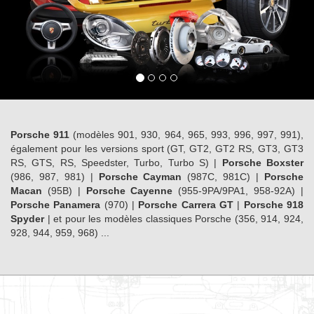
Porsche 911
(modèles 901, 930, 964, 965, 993, 996, 997, 991),
également pour les versions sport (GT, GT2, GT2 RS, GT3, GT3
RS, GTS, RS, Speedster, Turbo, Turbo S) |
Porsche Boxster
(986, 987, 981) |
Porsche Cayman
(987C, 981C) |
Porsche
Macan
(95B) |
Porsche Cayenne
(955-9PA/9PA1, 958-92A) |
Porsche Panamera
(970) |
Porsche Carrera GT
|
Porsche 918
Spyder
| et pour les modèles classiques Porsche (356, 914, 924,
928, 944, 959, 968) ...