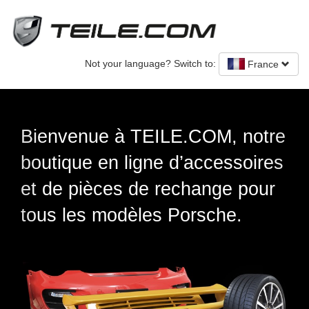
Not your language? Switch to:
France
Previous
Nex
M, notre
Pièces détachées origi
cessoires
Porsche - neuves et d
nge pour
che.